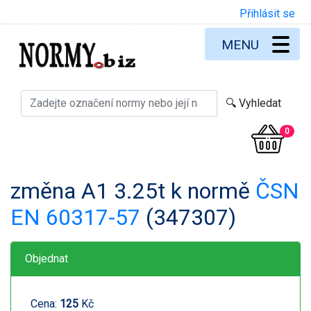
Přihlásit se
MENU
0
změna A1 3.25t k normě
ČSN
EN 60317-57
(347307)
Objednat
Cena:
125
Kč