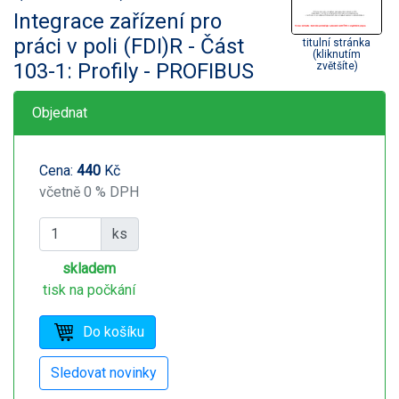
Integrace zařízení pro
práci v poli (FDI)R - Část
titulní stránka
(kliknutím
103-1: Profily - PROFIBUS
zvětšíte)
Objednat
Cena:
440
Kč
včetně 0 % DPH
ks
skladem
tisk na počkání