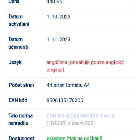
Cena
440 Kč
Datum
1. 10. 2023
schválení
Datum
1. 11. 2023
účinnosti
Jazyk
angličtina (obsahuje pouze anglický
originál)
Počet stran
44 stran formátu A4
EAN kód
8596135176205
Tato norma
ČSN EN IEC 62769-103-1 ed. 2
nahradila
(184005) z února 2021
Dostupnost
skladem (tisk na počkání)