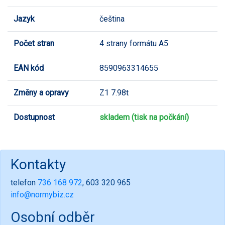
Jazyk
čeština
Počet stran
4 strany formátu A5
EAN kód
8590963314655
Změny a opravy
Z1 7.98t
Dostupnost
skladem (tisk na počkání)
Kontakty
telefon
736 168 972
, 603 320 965
info@normybiz.cz
Osobní odběr