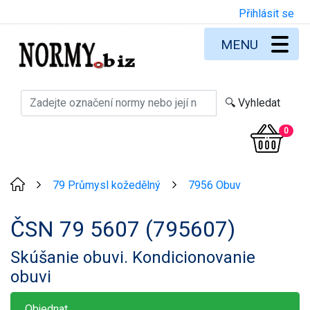
Přihlásit se
MENU
0
79 Průmysl kožedělný
7956 Obuv
>
>
ČSN 79 5607 (795607)
Skúšanie obuvi. Kondicionovanie
obuvi
Objednat