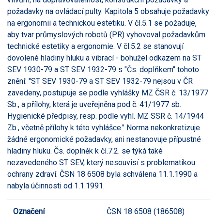
požadavky na ovládací pulty. Kapitola 5 obsahuje požadavky
na ergonomii a technickou estetiku. V čl.5.1 se požaduje,
aby tvar průmyslových robotů (PR) vyhovoval požadavkům
technické estetiky a ergonomie. V čl.5.2 se stanovují
dovolené hladiny hluku a vibrací - bohužel odkazem na ST
SEV 1930-79 a ST SEV 1932-79 s "Čs. doplňkem" tohoto
znění: "ST SEV 1930-79 a ST SEV 1932-79 nejsou v ČR
zavedeny, postupuje se podle vyhlášky MZ ČSR č. 13/1977
Sb., a přílohy, která je uveřejněna pod č. 41/1977 sb.
Hygienické předpisy, resp. podle vyhl. MZ SSR č. 14/1944
Zb., včetně přílohy k této vyhlášce." Norma nekonkretizuje
žádné ergonomické požadavky, ani nestanovuje přípustné
hladiny hluku. Čs. doplněk k čl.7.2. se týká také
nezavedeného ST SEV, který nesouvisí s problematikou
ochrany zdraví. ČSN 18 6508 byla schválena 11.1.1990 a
nabyla účinnosti od 1.1.1991.
Označení
ČSN 18 6508 (186508)