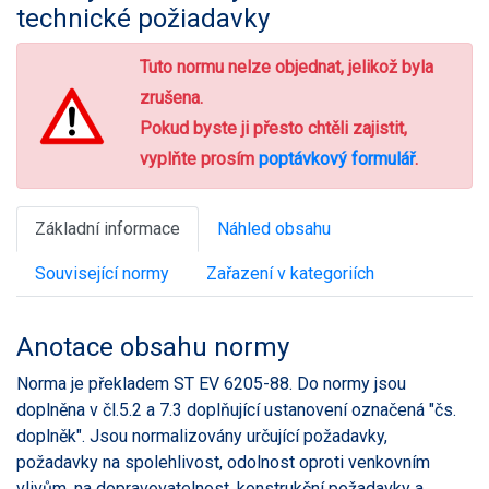
technické požiadavky
Tuto normu nelze objednat, jelikož byla
zrušena.
Pokud byste ji přesto chtěli zajistit,
vyplňte prosím
poptávkový formulář
.
Základní informace
Náhled obsahu
Související normy
Zařazení v kategoriích
Anotace obsahu normy
Norma je překladem ST EV 6205-88. Do normy jsou
doplněna v čl.5.2 a 7.3 doplňující ustanovení označená "čs.
doplněk". Jsou normalizovány určující požadavky,
požadavky na spolehlivost, odolnost oproti venkovním
vlivům, na dopravovatelnost, konstrukční požadavky a