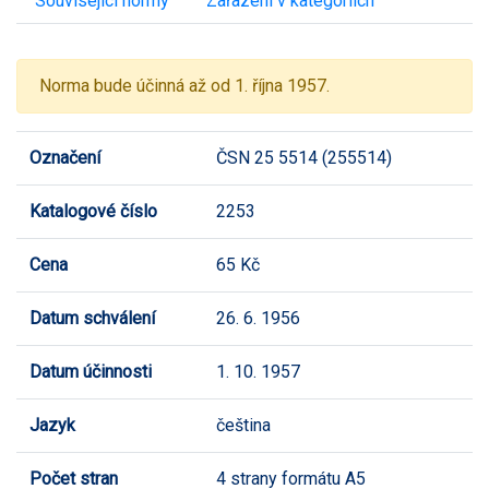
Související normy
Zařazení v kategoriích
Norma bude účinná až od 1. října 1957.
Označení
ČSN 25 5514 (255514)
Katalogové číslo
2253
Cena
65 Kč
Datum schválení
26. 6. 1956
Datum účinnosti
1. 10. 1957
Jazyk
čeština
Počet stran
4 strany formátu A5