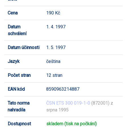
Cena
190 Kč
Datum
1. 4. 1997
schválení
Datum účinnosti
1. 5. 1997
Jazyk
čeština
Počet stran
12 stran
EAN kód
8590963214887
Tato norma
ČSN ETS 300 019-1-0
(872001) z
nahradila
srpna 1995
Dostupnost
skladem (tisk na počkání)