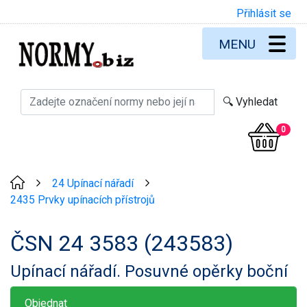
Přihlásit se
MENU
0
24 Upínací nářadí
>
>
2435 Prvky upínacích přístrojů
ČSN 24 3583 (243583)
Upínací nářadí. Posuvné opěrky boční
Objednat