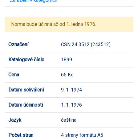
Zařazení v kategoriích
Norma bude účinná až od 1. ledna 1976.
Označení
ČSN 24 3512 (243512)
Katalogové číslo
1899
Cena
65 Kč
Datum schválení
9. 1. 1974
Datum účinnosti
1. 1. 1976
Jazyk
čeština
Počet stran
4 strany formátu A5