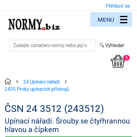
Přihlásit se
MENU
0
24 Upínací nářadí
>
>
2435 Prvky upínacích přístrojů
ČSN 24 3512 (243512)
Upínací nářadí. Šrouby se čtyřhrannou
hlavou a čípkem