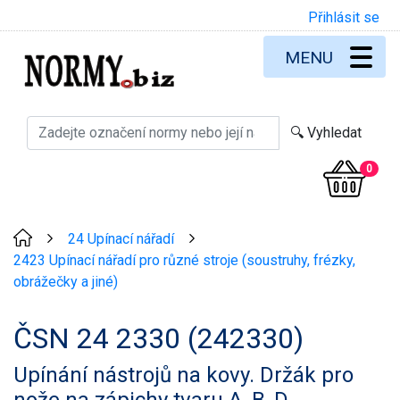
Přihlásit se
MENU
0
24 Upínací nářadí
>
>
2423 Upínací nářadí pro různé stroje (soustruhy, frézky,
obrážečky a jiné)
ČSN 24 2330 (242330)
Upínání nástrojů na kovy. Držák pro
nože na zápichy tvaru A, B, D