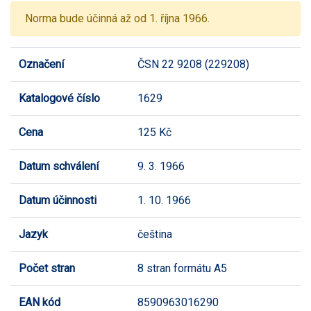
Norma bude účinná až od 1. října 1966.
Označení
ČSN 22 9208 (229208)
Katalogové číslo
1629
Cena
125 Kč
Datum schválení
9. 3. 1966
Datum účinnosti
1. 10. 1966
Jazyk
čeština
Počet stran
8 stran formátu A5
EAN kód
8590963016290