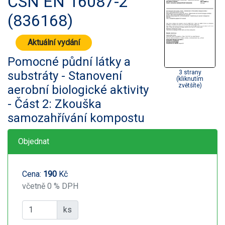
ČSN EN 16087-2
(836168)
Aktuální vydání
Pomocné půdní látky a
substráty - Stanovení
3 strany
(kliknutím
zvětšíte)
aerobní biologické aktivity
- Část 2: Zkouška
samozahřívání kompostu
Objednat
Cena:
190
Kč
včetně 0 % DPH
ks