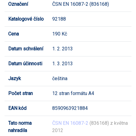
Označení
ČSN EN 16087-2 (836168)
Katalogové číslo
92188
Cena
190 Kč
Datum schválení
1. 2. 2013
Datum účinnosti
1. 3. 2013
Jazyk
čeština
Počet stran
12 stran formátu A4
EAN kód
8590963921884
Tato norma
ČSN EN 16087-2
(836168) z května
nahradila
2012