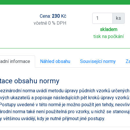
Cena:
230
Kč
ks
včetně 0 % DPH
skladem
tisk na počkání
ladní informace
Náhled obsahu
Související normy
Za
tace obsahu normy
ezinárodní norma uvádí metodu úpravy půdních vzorků určených 
vých ukazatelů a popisuje následujících pět kroků úpravy vzorků: 
 Postupy uvedené v této normě je možno použít jen tehdy, neovli
rodní norma také není použitelná pro vzorky, u nichž se stanovuj
 většinou uvádějí, kdy je nutné přijmout jiné postupy.