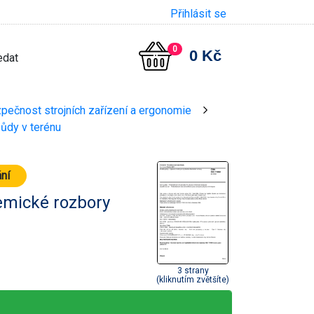
Přihlásit se
0
0 Kč
zpečnost strojních zařízení a ergonomie
>
půdy v terénu
ání
hemické rozbory
3 strany
(kliknutím zvětšíte)