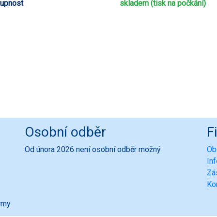
upnost
skladem (tisk na počkání)
Osobní odběr
F
Od února 2026 není osobní odběr možný.
Ob
In
Zá
Ko
ormy