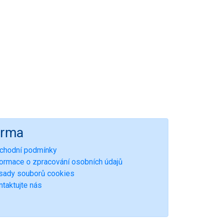
irma
chodní podmínky
formace o zpracování osobních údajů
sady souborů cookies
ntaktujte nás