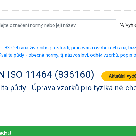
83 Ochrana životního prostředí, pracovní a osobní ochrana, be
>
valita půdy - obecné normy, tj. názvosloví, odběr vzorků, popis 
N ISO 11464 (836160)
Aktuální vyd
ita půdy - Úprava vzorků pro fyzikálně-c
ednat