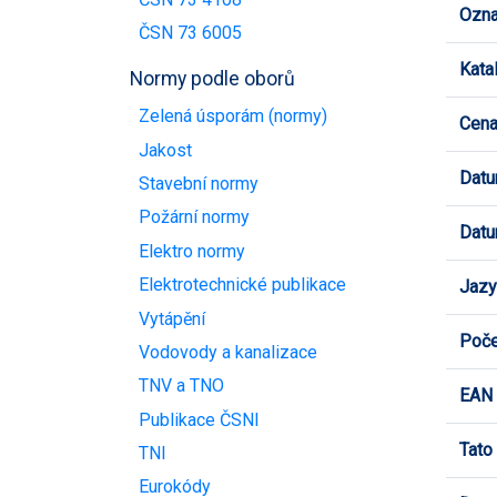
Ozna
ČSN 73 6005
Kata
Normy podle oborů
Zelená úsporám (normy)
Cen
Jakost
Datu
Stavební normy
Požární normy
Datu
Elektro normy
Elektrotechnické publikace
Jazy
Vytápění
Poče
Vodovody a kanalizace
TNV a TNO
EAN
Publikace ČSNI
Tato
TNI
Eurokódy