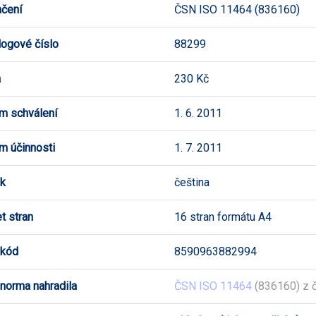
čení
ČSN ISO 11464 (836160)
logové číslo
88299
a
230 Kč
m schválení
1. 6. 2011
m účinnosti
1. 7. 2011
k
čeština
t stran
16 stran formátu A4
 kód
8590963882994
 norma nahradila
ČSN ISO 11464
(836160) z 