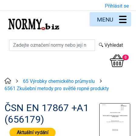
Přihlásit se
MENU
0
65 Výrobky chemického průmyslu
>
>
6561 Zkušební metody pro světlé ropné produkty
ČSN EN 17867 +A1
(656179)
Aktuální vydání