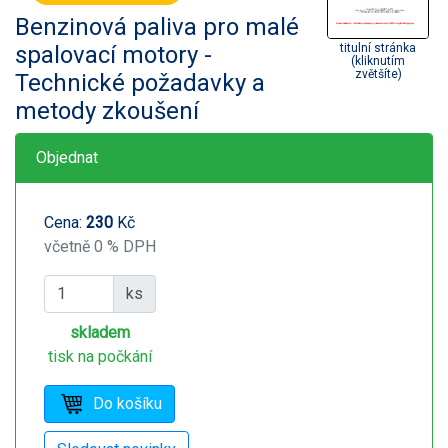
Benzinová paliva pro malé
spalovací motory -
titulní stránka
(kliknutím
zvětšíte)
Technické požadavky a
metody zkoušení
Objednat
Cena:
230
Kč
včetně 0 % DPH
ks
skladem
tisk na počkání