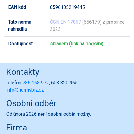
EAN kód
8596135219445
Tato norma
ČSN EN 17867
(656179) z prosince
nahradila
2023
Dostupnost
skladem (tisk na počkání)
Kontakty
telefon
736 168 972
, 603 320 965
info@normybiz.cz
Osobní odběr
Od února 2026 není osobní odběr možný.
Firma