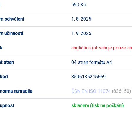
a
590 Kč
m schválení
1. 8. 2025
m účinnosti
1. 9. 2025
k
angličtina (obsahuje pouze ang
t stran
84 stran formátu A4
 kód
8596135215669
 norma nahradila
ČSN EN ISO 11074
(836150) 
upnost
skladem (tisk na počkání)