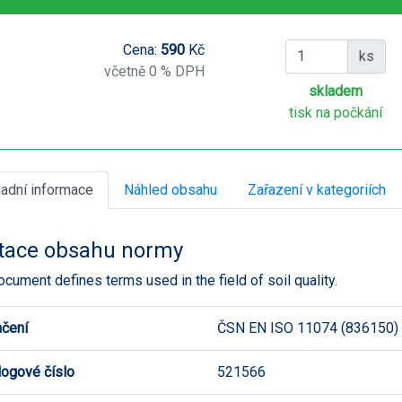
Cena:
590
Kč
ks
včetně 0 % DPH
skladem
tisk na počkání
ladní informace
Náhled obsahu
Zařazení v kategoriích
tace obsahu normy
ocument defines terms used in the field of soil quality.
čení
ČSN EN ISO 11074 (836150)
logové číslo
521566