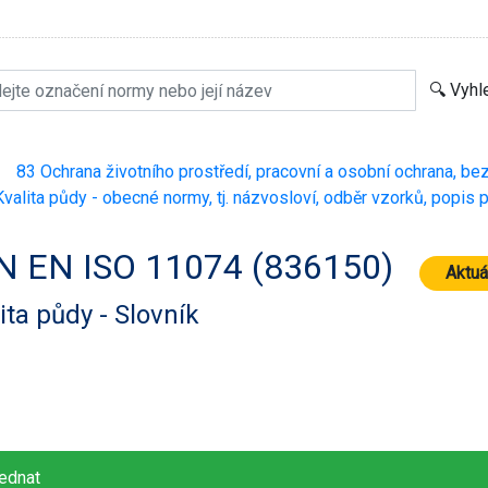
83 Ochrana životního prostředí, pracovní a osobní ochrana, be
>
valita půdy - obecné normy, tj. názvosloví, odběr vzorků, popis 
N EN ISO 11074 (836150)
Aktuá
ita půdy - Slovník
ednat