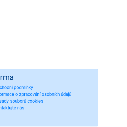
irma
chodní podmínky
formace o zpracování osobních údajů
sady souborů cookies
ntaktujte nás