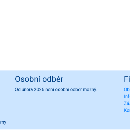
Osobní odběr
F
Od února 2026 není osobní odběr možný.
Ob
In
Zá
Ko
ormy