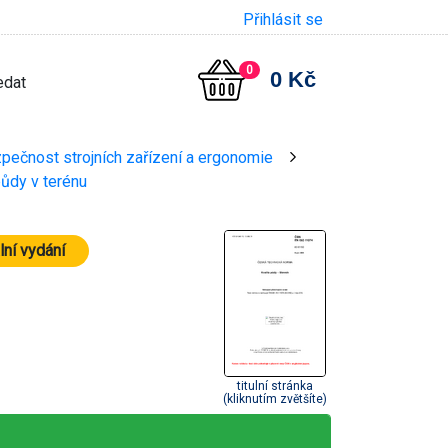
Přihlásit se
0
0 Kč
zpečnost strojních zařízení a ergonomie
>
půdy v terénu
lní vydání
titulní stránka
(kliknutím zvětšíte)