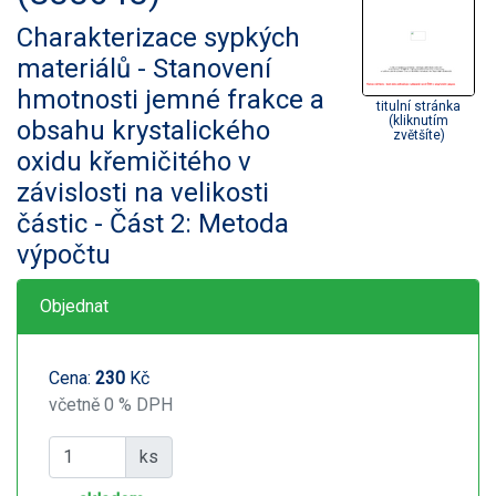
Charakterizace sypkých
materiálů - Stanovení
hmotnosti jemné frakce a
titulní stránka
(kliknutím
obsahu krystalického
zvětšíte)
oxidu křemičitého v
závislosti na velikosti
částic - Část 2: Metoda
výpočtu
Objednat
Cena:
230
Kč
včetně 0 % DPH
ks