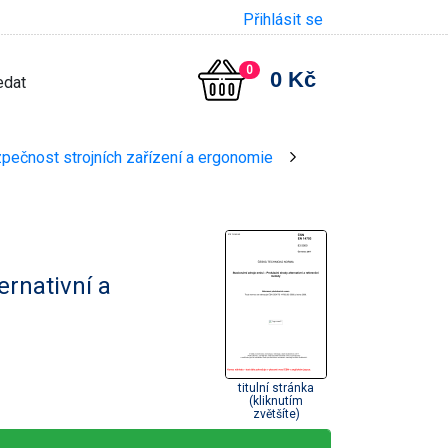
Přihlásit se
0
0 Kč
zpečnost strojních zařízení a ergonomie
>
ernativní a
titulní stránka
(kliknutím
zvětšíte)