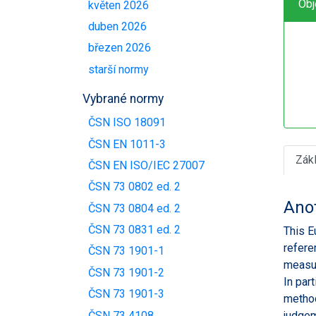
Obj
květen 2026
duben 2026
březen 2026
starší normy
Vybrané normy
ČSN ISO 18091
ČSN EN 1011-3
Zák
ČSN EN ISO/IEC 27007
ČSN 73 0802 ed. 2
Ano
ČSN 73 0804 ed. 2
ČSN 73 0831 ed. 2
This E
refere
ČSN 73 1901-1
measu
ČSN 73 1901-2
In par
ČSN 73 1901-3
method
ČSN 73 4108
judgem