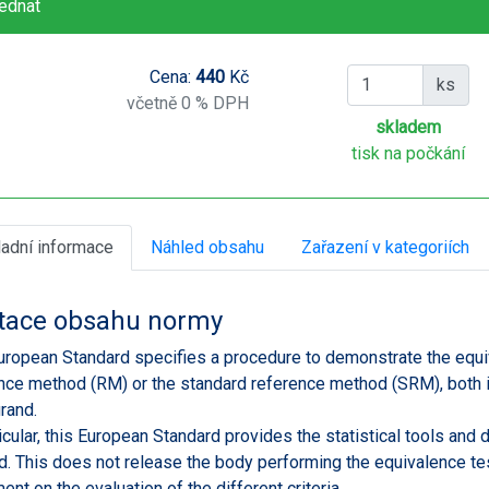
ednat
Cena:
440
Kč
ks
včetně 0 % DPH
skladem
tisk na počkání
ladní informace
Náhled obsahu
Zařazení v kategoriích
tace obsahu normy
uropean Standard specifies a procedure to demonstrate the equi
nce method (RM) or the standard reference method (SRM), both
rand.
ticular, this European Standard provides the statistical tools and di
. This does not release the body performing the equivalence test
ent on the evaluation of the different criteria.