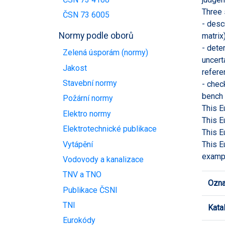
Three 
ČSN 73 6005
- desc
Normy podle oborů
matrix)
- dete
Zelená úsporám (normy)
uncert
Jakost
refere
Stavební normy
- chec
bench 
Požární normy
This E
Elektro normy
This E
Elektrotechnické publikace
This E
Vytápění
This E
exampl
Vodovody a kanalizace
TNV a TNO
Ozna
Publikace ČSNI
TNI
Kata
Eurokódy