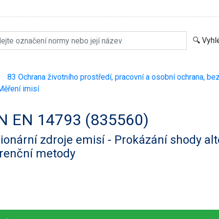
83 Ochrana životního prostředí, pracovní a osobní ochrana, be
>
ěření imisí
N EN 14793 (835560)
ionární zdroje emisí - Prokázání shody alt
erenční metody