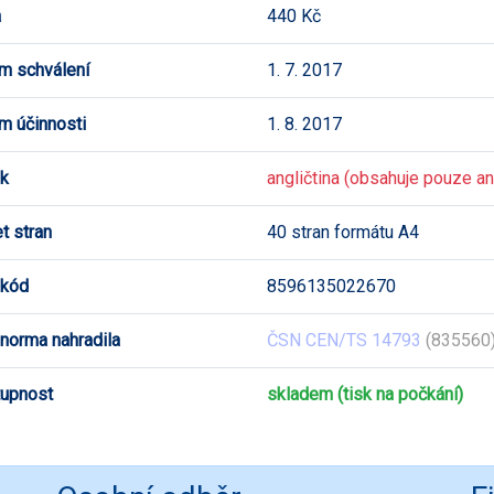
a
440 Kč
m schválení
1. 7. 2017
m účinnosti
1. 8. 2017
k
angličtina (obsahuje pouze ang
t stran
40 stran formátu A4
 kód
8596135022670
 norma nahradila
ČSN CEN/TS 14793
(835560)
upnost
skladem (tisk na počkání)